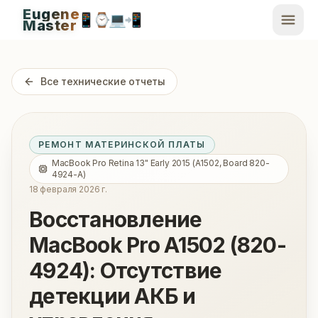
Eugene
📱
⌚
💻
📲
EugeneMaster -
Master
Apple Diagnostics & Engineering Authority in Saint Peters
Все технические отчеты
РЕМОНТ МАТЕРИНСКОЙ ПЛАТЫ
MacBook Pro Retina 13" Early 2015 (A1502, Board 820-
4924-A)
18 февраля 2026 г.
Восстановление
MacBook Pro A1502 (820-
4924): Отсутствие
детекции АКБ и