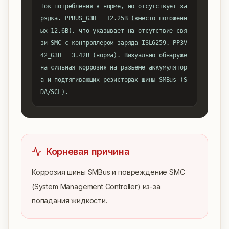
Ток потребления в норме, но отсутствует за
рядка. PPBUS_G3H = 12.25В (вместо положенн
ых 12.6В), что указывает на отсутствие свя
зи SMC с контроллером заряда ISL6259. PP3V
42_G3H = 3.42В (норма). Визуально обнаруже
на сильная коррозия на разъеме аккумулятор
а и подтягивающих резисторах шины SMBus (S
DA/SCL).
Корневая причина
Коррозия шины SMBus и повреждение SMC 
(System Management Controller) из-за 
попадания жидкости.