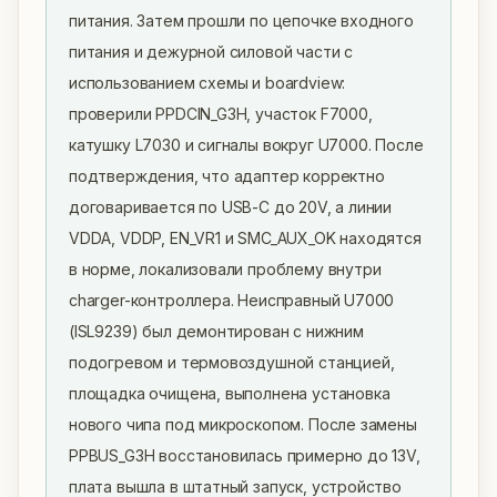
питания. Затем прошли по цепочке входного 
питания и дежурной силовой части с 
использованием схемы и boardview: 
проверили PPDCIN_G3H, участок F7000, 
катушку L7030 и сигналы вокруг U7000. После 
подтверждения, что адаптер корректно 
договаривается по USB-C до 20V, а линии 
VDDA, VDDP, EN_VR1 и SMC_AUX_OK находятся 
в норме, локализовали проблему внутри 
charger-контроллера. Неисправный U7000 
(ISL9239) был демонтирован с нижним 
подогревом и термовоздушной станцией, 
площадка очищена, выполнена установка 
нового чипа под микроскопом. После замены 
PPBUS_G3H восстановилась примерно до 13V, 
плата вышла в штатный запуск, устройство 