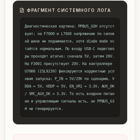
ФРАГМЕНТ СИСТЕМНОГО ЛОГА
Диагностическая картина: PPBUS_G3H отсутст
вует; на F7000 и L7030 напряжение по силов
ой шине не поднимается, хотя diode mode ос
таётся нормальным. По входу USB-C перегово
ры проходят штатно: сначала 5V, затем 20V. 
На F3001 присутствует 20V. На контроллере 
U7000 (ISL9239) фиксируются корректные усл
овия запуска: P_IN = 5V/20V по сценарию, V
DDA = 5V, VDDP = 5V, EN_VR1 = 3.3V, AUX_OK 
/ SMC_AUX_OK = 3.3V. То есть входное питан
ие и управляющие сигналы есть, но PPBUS_G3
H не генерируется.