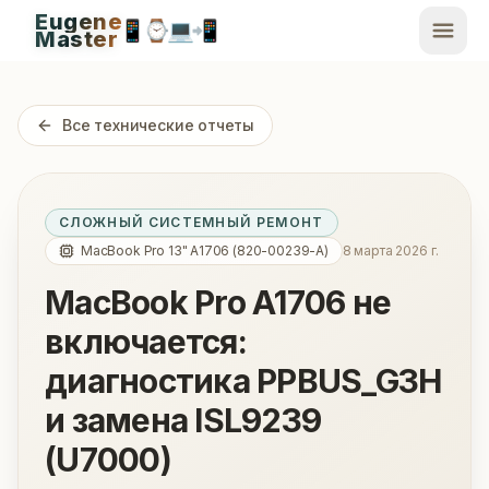
Eugene
📱
⌚
💻
📲
EugeneMaster -
Master
Apple Diagnostics & Engineering Authority in Saint Peters
Все технические отчеты
СЛОЖНЫЙ СИСТЕМНЫЙ РЕМОНТ
MacBook Pro 13" A1706 (820-00239-A)
8 марта 2026 г.
MacBook Pro A1706 не
включается:
диагностика PPBUS_G3H
и замена ISL9239
(U7000)