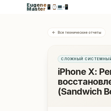
Eugene
Eugen
📱
⌚
💻
📲
Master
Apple Diagnostics & Engineering Authority in S
Все технические отчеты
СЛОЖНЫЙ СИСТЕМНЫЙ
iPhone X: Р
восстановл
(Sandwich B