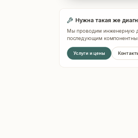
Сводка
Нужна такая же диаг
Symptom: Unresponsive touch 
Мы проводим инженерную ди
последующим компонентным
Услуги и цены
Контакт