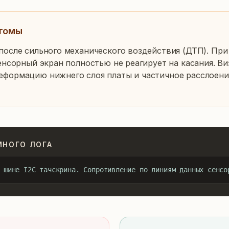
томы
после сильного механического воздействия (ДТП). При
енсорный экран полностью не реагирует на касания. Ви
формацию нижнего слоя платы и частичное расслоение
МНОГО ЛОГА
 шине I2C тачскрина. Сопротивление по линиям данных сенсо