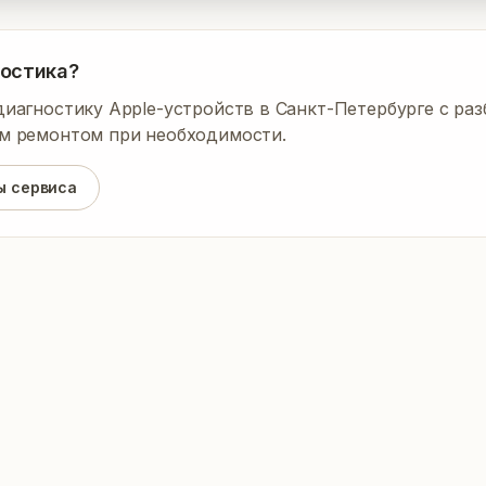
 для ИИ и граф
ностика?
after impact. Cause: Broken interposer layer and torn pads
агностику Apple-устройств в Санкт-Петербурге с раз
 ремонтом при необходимости.
ы сервиса