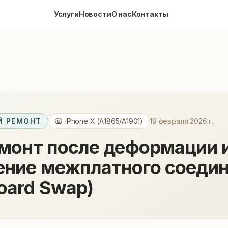
eMaster
Услуги
Новости
О нас
Контакты
aint Petersburg. Specialized in complex component repair, BG
 РЕМОНТ
iPhone X (A1865/A1901)
19 февраля 2026 г.
емонт после деформации 
ение межплатного соеди
oard Swap)