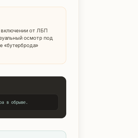
 включении от ЛБП 
зуальный осмотр под 
 «бутерброда» 
ра в обрыве.