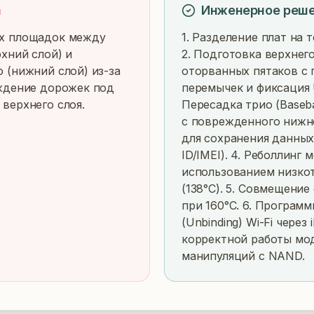
а
Инженерное реш
х площадок между 
1. Разделение плат на 
хний слой) и 
2. Подготовка верхнего
(нижний слой) из-за 
оторванных пятаков с
ждение дорожек под 
перемычек и фиксация U
верхнего слоя.
Пересадка трио (Baseb
с поврежденного нижне
для сохранения данных 
ID/IMEI). 4. Реболлинг 
использованием низко
(138°C). 5. Совмещение
при 160°C. 6. Программ
(Unbinding) Wi-Fi через i
корректной работы мод
манипуляций с NAND.