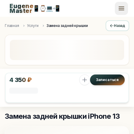
Eugene
📱
⌚
💻
📲
EugeneMaster -
Master
Apple Diagnostics & Engineering Authority in Saint Peters
Главная
Услуги
Замена задней крышки
Назад
4 350 ₽
Записаться
Замена задней крышки
iPhone 13