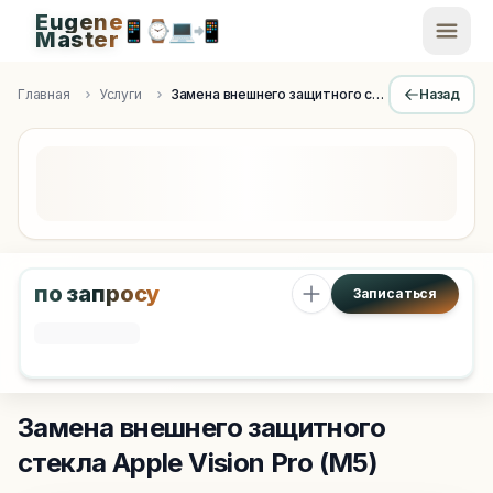
Eugene
📱
⌚
💻
📲
EugeneMaster -
Master
Apple Diagnostics & Engineering Authority in Saint Peters
Главная
Услуги
Замена внешнего защитного стекла
Назад
по запросу
Записаться
Замена внешнего защитного
стекла
Apple Vision Pro (M5)