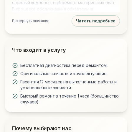
сложный компонентный ремонт материнских плат.
В процессе обслуживания обязательна
профессиональная чистка от пыли и замена
Читать подробнее
Развернуть описание
термопасты на Arctic MX-4 или MX-6 для
идеального охлаждения. Мы используем только
проверенные запчасти и предоставляем гарантию
на все виды работ.
Что входит в услугу
Бесплатная диагностика перед ремонтом
Оригинальные запчасти и комплектующие
Гарантия 12 месяцев на выполненные работы и
установленные запчасти.
Быстрый ремонт в течение 1 часа (большинство
случаев)
Почему выбирают нас