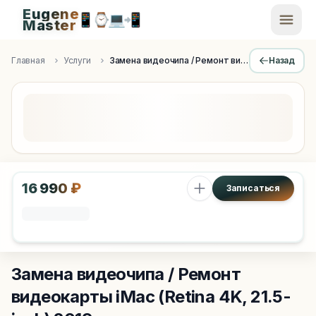
Eugene
📱
⌚
💻
📲
EugeneMaster -
Master
Apple Diagnostics & Engineering Authority in Saint Peters
Главная
Услуги
Замена видеочипа / Ремонт видеокарты
Назад
16 990 ₽
Записаться
Замена видеочипа / Ремонт
видеокарты
iMac (Retina 4K, 21.5-