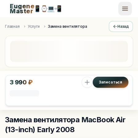
Eugene
📱
⌚
💻
📲
EugeneMaster -
Master
Apple Diagnostics & Engineering Authority in Saint Peters
Главная
Услуги
Замена вентилятора
Назад
3 990 ₽
Записаться
Замена вентилятора
MacBook Air
(13-inch) Early 2008