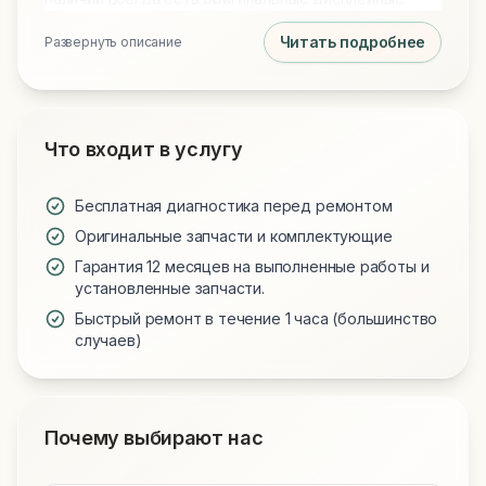
модули, новые аккумуляторы и клавиатуры для
Читать подробнее
Развернуть описание
всех моделей. Обращаясь к нам, вы получаете
технически грамотный подход и надежную работу
вашего устройства.
Что входит в услугу
Бесплатная диагностика перед ремонтом
Оригинальные запчасти и комплектующие
Гарантия 12 месяцев на выполненные работы и
установленные запчасти.
Быстрый ремонт в течение 1 часа (большинство
случаев)
Почему выбирают нас