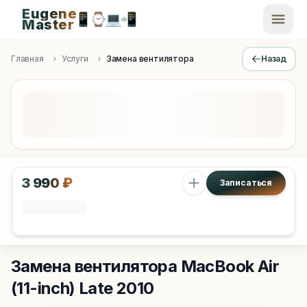
Eugene
📱
⌚
💻
📲
EugeneMaster -
Master
Apple Diagnostics & Engineering Authority in Saint Peters
Главная
Услуги
Замена вентилятора
Назад
3 990 ₽
Записаться
Замена вентилятора
MacBook Air
(11-inch) Late 2010