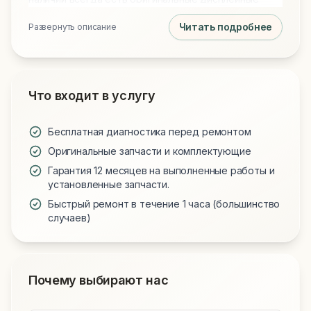
модули, новые аккумуляторы и клавиатуры для
Читать подробнее
Развернуть описание
всех моделей. Обращаясь к нам, вы получаете
технически грамотный подход и надежную работу
вашего устройства.
Что входит в услугу
Бесплатная диагностика перед ремонтом
Оригинальные запчасти и комплектующие
Гарантия 12 месяцев на выполненные работы и
установленные запчасти.
Быстрый ремонт в течение 1 часа (большинство
случаев)
Почему выбирают нас