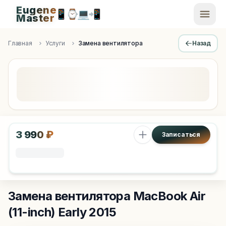
Eugene
📱
⌚
💻
📲
EugeneMaster -
Master
Apple Diagnostics & Engineering Authority in Saint Peters
Главная
Услуги
Замена вентилятора
Назад
3 990 ₽
Записаться
Замена вентилятора
MacBook Air
(11-inch) Early 2015