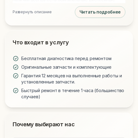
модули, новые аккумуляторы и клавиатуры для
Читать подробнее
Развернуть описание
всех моделей. Обращаясь к нам, вы получаете
технически грамотный подход и надежную работу
вашего устройства.
Что входит в услугу
Бесплатная диагностика перед ремонтом
Оригинальные запчасти и комплектующие
Гарантия 12 месяцев на выполненные работы и
установленные запчасти.
Быстрый ремонт в течение 1 часа (большинство
случаев)
Почему выбирают нас