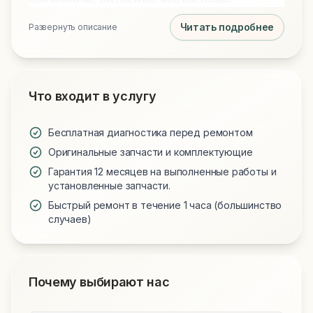
аккумуляторы и клавиатуры для всех моделей.
Читать подробнее
Развернуть описание
Обращаясь к нам, вы получаете технически
грамотный подход и надежную работу вашего
устройства.
Что входит в услугу
Бесплатная диагностика перед ремонтом
Оригинальные запчасти и комплектующие
Гарантия 12 месяцев на выполненные работы и
установленные запчасти.
Быстрый ремонт в течение 1 часа (большинство
случаев)
Почему выбирают нас