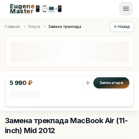
Eugene
📱
⌚
💻
📲
EugeneMaster -
Master
Apple Diagnostics & Engineering Authority in Saint Peters
Главная
Услуги
Замена трекпада
Назад
5 990 ₽
Записаться
Замена трекпада
MacBook Air (11-
inch) Mid 2012