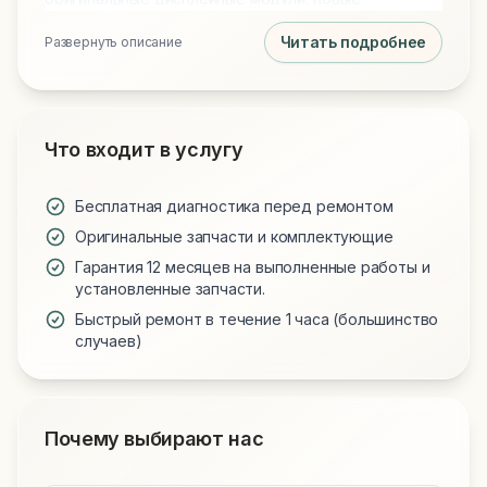
аккумуляторы и клавиатуры для всех моделей.
Читать подробнее
Развернуть описание
Обращаясь к нам, вы получаете технически
грамотный подход и надежную работу вашего
устройства.
Что входит в услугу
Бесплатная диагностика перед ремонтом
Оригинальные запчасти и комплектующие
Гарантия 12 месяцев на выполненные работы и
установленные запчасти.
Быстрый ремонт в течение 1 часа (большинство
случаев)
Почему выбирают нас