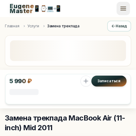
Eugene
📱
⌚
💻
📲
EugeneMaster -
Master
Apple Diagnostics & Engineering Authority in Saint Peters
Главная
Услуги
Замена трекпада
Назад
5 990 ₽
Записаться
Замена трекпада
MacBook Air (11-
inch) Mid 2011