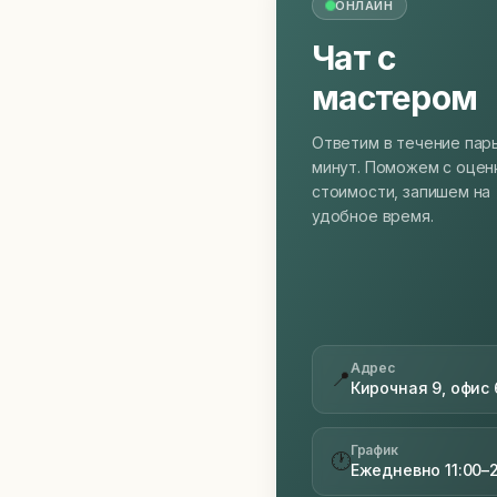
ОНЛАЙН
Чат с
мастером
Ответим в течение пар
минут. Поможем с оцен
стоимости, запишем на
удобное время.
Адрес
📍
Кирочная 9, офис 
График
🕐
Ежедневно 11:00–