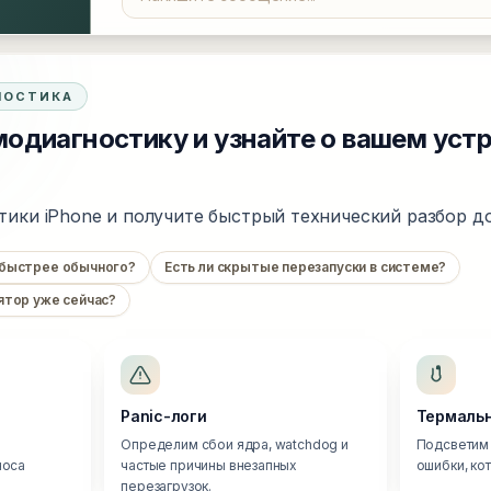
НОСТИКА
одиагностику и узнайте о вашем уст
тики iPhone и получите быстрый технический разбор до
 быстрее обычного?
Есть ли скрытые перезапуски в системе?
ятор уже сейчас?
Panic-логи
Термальн
Определим сбои ядра, watchdog и
Подсветим 
носа
частые причины внезапных
ошибки, ко
перезагрузок.