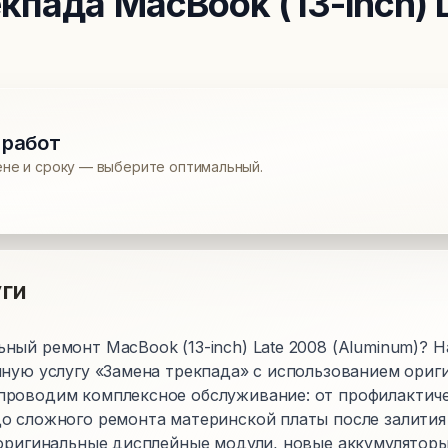
екпада
MacBook (13-inch) 
 работ
ене и сроку — выберите оптимальный.
ги
ный ремонт MacBook (13-inch) Late 2008 (Aluminum)? 
нную услугу «Замена трекпада» с использованием ориг
роводим комплексное обслуживание: от профилактиче
о сложного ремонта материнской платы после залития
 оригинальные дисплейные модули, новые аккумуляторы