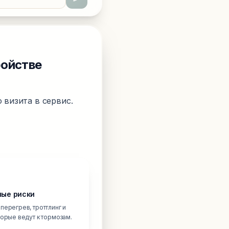
ройстве
 визита в сервис.
ые риски
перегрев, троттлинг и
торые ведут к тормозам.