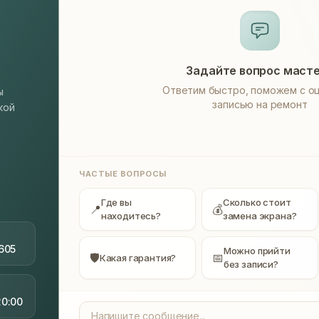
Задайте вопрос маст
Ответим быстро, поможем с оц
ы
записью на ремонт
кой
ЧАСТЫЕ ВОПРОСЫ
Где вы
Сколько стоит
📍
💰
находитесь?
замена экрана?
605
Можно прийти
🛡
📅
Какая гарантия?
без записи?
20:00