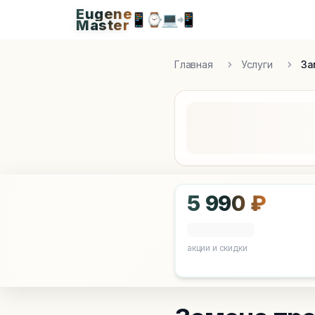
Eugene
Eugen
📱
⌚
💻
📲
Master
Apple Diagnostics & Engineering Authority in S
Главная
Услуги
За
5 990 ₽
акции и скидки