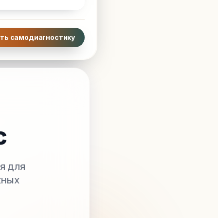
ть самодиагностику
с
я для
жных