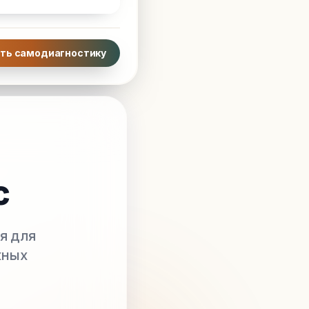
ть самодиагностику
с
я для
жных