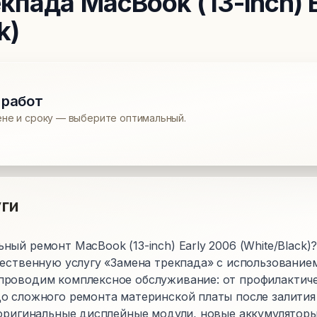
екпада
MacBook (13-inch) 
k)
 работ
ене и сроку — выберите оптимальный.
ги
ый ремонт MacBook (13-inch) Early 2006 (White/Black
чественную услугу «Замена трекпада» с использование
роводим комплексное обслуживание: от профилактиче
о сложного ремонта материнской платы после залития
 оригинальные дисплейные модули, новые аккумуляторы