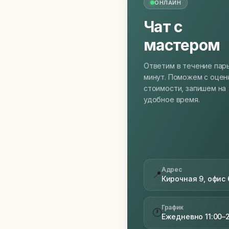
ОНЛАЙН
Чат с
мастером
Ответим в течение пар
минут. Поможем с оцен
стоимости, запишем на
удобное время.
Адрес
📍
Кирочная 9, офис 
График
🕐
Ежедневно 11:00–