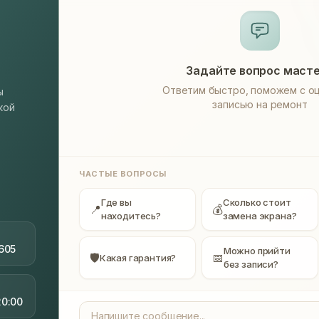
Задайте вопрос маст
Ответим быстро, поможем с оц
ы
записью на ремонт
кой
ЧАСТЫЕ ВОПРОСЫ
Где вы
Сколько стоит
📍
💰
находитесь?
замена экрана?
605
Можно прийти
🛡
📅
Какая гарантия?
без записи?
20:00