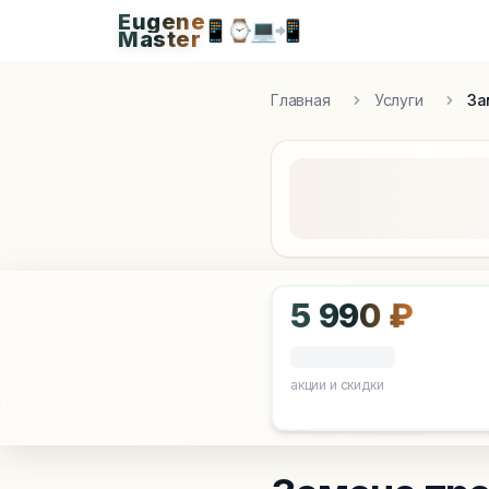
Eugene
Eugen
📱
⌚
💻
📲
Master
Apple Diagnostics & Engineering Authority in S
Главная
Услуги
За
5 990 ₽
акции и скидки