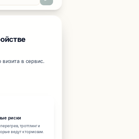
ройстве
 визита в сервис.
ые риски
перегрев, троттлинг и
торые ведут к тормозам.