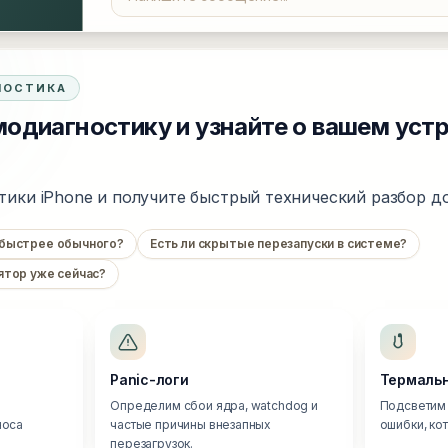
НОСТИКА
одиагностику и узнайте о вашем уст
тики iPhone и получите быстрый технический разбор до
 быстрее обычного?
Есть ли скрытые перезапуски в системе?
ятор уже сейчас?
Panic-логи
Термальн
Определим сбои ядра, watchdog и
Подсветим 
носа
частые причины внезапных
ошибки, ко
перезагрузок.