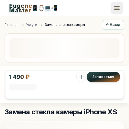
Eugene
📱
⌚
💻
📲
EugeneMaster -
Master
Apple Diagnostics & Engineering Authority in Saint Peters
Главная
Услуги
Замена стекла камеры
Назад
1 490 ₽
Записаться
Замена стекла камеры
iPhone XS