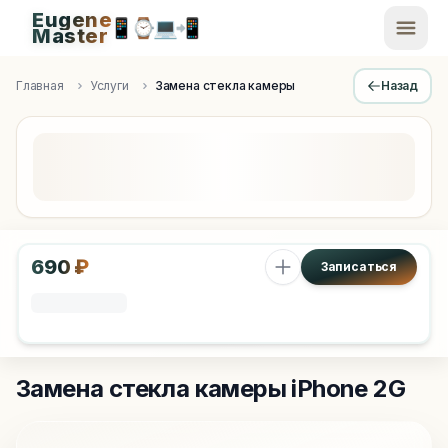
Eugene
📱
⌚
💻
📲
EugeneMaster -
Master
Apple Diagnostics & Engineering Authority in Saint Peters
Главная
Услуги
Замена стекла камеры
Назад
690 ₽
Записаться
Замена стекла камеры
iPhone 2G