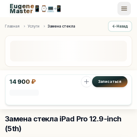
Eugene
📱
⌚
💻
📲
EugeneMaster -
Master
Apple Diagnostics & Engineering Authority in Saint Peters
Главная
Услуги
Замена стекла
Назад
14 900 ₽
Записаться
Замена стекла
iPad Pro 12.9-inch
(5th)