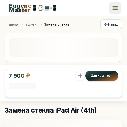
Eugene
📱
⌚
💻
📲
EugeneMaster -
Master
Apple Diagnostics & Engineering Authority in Saint Peters
Главная
Услуги
Замена стекла
Назад
7 900 ₽
Записаться
Замена стекла
iPad Air (4th)