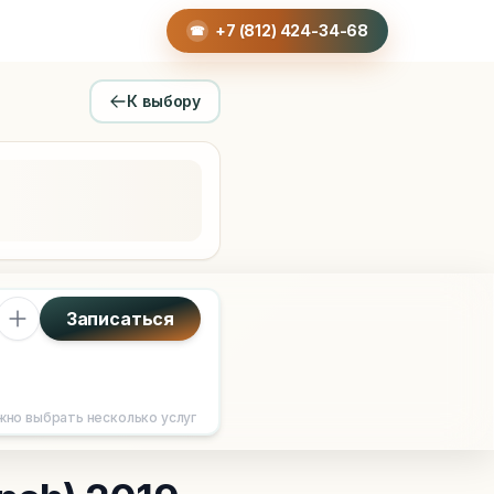
 - Appl
+7 (812) 424-34-68
☎
A rework, interposer repair, and system log analysis (panic-
К выбору
Записаться
жно выбрать несколько услуг