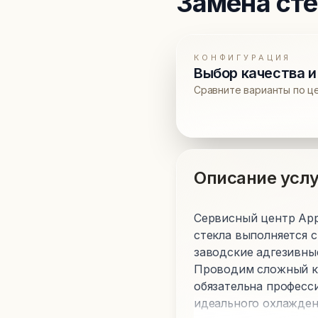
Замена ст
КОНФИГУРАЦИЯ
Выбор качества и
Сравните варианты по ц
Описание услу
Сервисный центр Appl
стекла выполняется 
заводские адгезивны
Проводим сложный ко
обязательна професси
идеального охлажден