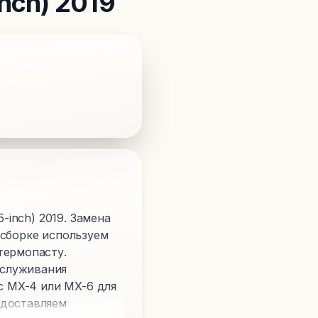
inch) 2019
-inch) 2019. Замена
 сборке используем
термопасту.
бслуживания
c MX-4 или MX-6 для
едоставляем