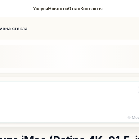
eMaster
Услуги
Новости
О нас
Контакты
aint Petersburg. Specialized in complex component repair, BG
мена стекла
💡 Мо