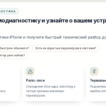
НОСТИКА
одиагностику и узнайте о вашем уст
тики iPhone и получите быстрый технический разбор до
 быстрее обычного?
Есть ли скрытые перезапуски в системе?
ятор уже сейчас?
Panic-логи
Термальн
Определим сбои ядра, watchdog и
Подсветим 
носа
частые причины внезапных
ошибки, ко
перезагрузок.