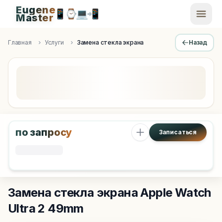
Eugene
📱
⌚
💻
📲
EugeneMaster -
Master
Apple Diagnostics & Engineering Authority in Saint Peters
Главная
Услуги
Замена стекла экрана
Назад
по запросу
Записаться
Замена стекла экрана
Apple Watch
Ultra 2 49mm