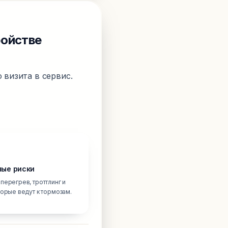
ройстве
 визита в сервис.
ые риски
перегрев, троттлинг и
торые ведут к тормозам.