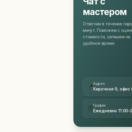
Чат с
мастером
Ответим в течение пар
минут. Поможем с оцен
стоимости, запишем на
удобное время.
Адрес
📍
Кирочная 9, офис 
График
🕐
Ежедневно 11:00–