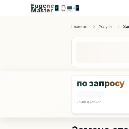
Eugene
Eugen
📱
⌚
💻
📲
Master
Apple Diagnostics & Engineering Authority in S
Главная
Услуги
За
по запросу
акции и скидки