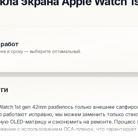
кла экрана
Apple Watch 1s
 работ
ене и сроку — выберите оптимальный.
ги
Watch 1st gen 42mm разбилось только внешнее сапфиров
р работают исправно, мы можем заменить только стекл
ную OLED-матрицу и сэкономить на ремонте. Процесс 
вании с использованием OCA-пленок, что гарантирует