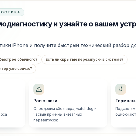
НОСТИКА
одиагностику и узнайте о вашем уст
тики iPhone и получите быстрый технический разбор до
 быстрее обычного?
Есть ли скрытые перезапуски в системе?
ятор уже сейчас?
Panic-логи
Термальн
Определим сбои ядра, watchdog и
Подсветим 
носа
частые причины внезапных
ошибки, ко
перезагрузок.