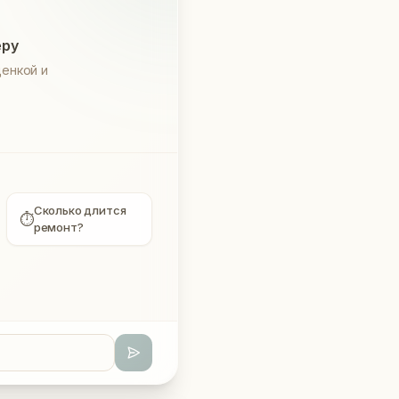
еру
енкой и
Сколько длится
⏱
ремонт?