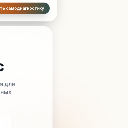
ть самодиагностику
с
я для
жных