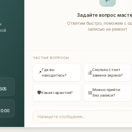
Задайте вопрос маст
Ответим быстро, поможем с оц
ы
записью на ремонт
кой
ЧАСТЫЕ ВОПРОСЫ
Где вы
Сколько стоит
📍
💰
находитесь?
замена экрана?
605
Можно прийти
🛡
📅
Какая гарантия?
без записи?
20:00