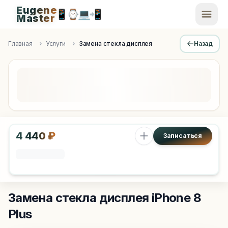
Eugene
📱
⌚
💻
📲
EugeneMaster -
Master
Apple Diagnostics & Engineering Authority in Saint Peters
Главная
Услуги
Замена стекла дисплея
Назад
4 440 ₽
Записаться
Замена стекла дисплея
iPhone 8
Plus