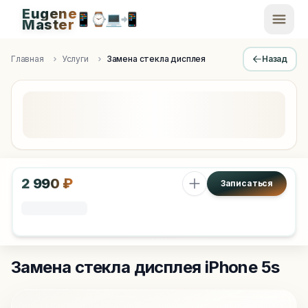
Eugene
📱
⌚
💻
📲
EugeneMaster -
Master
Apple Diagnostics & Engineering Authority in Saint Peters
Главная
Услуги
Замена стекла дисплея
Назад
2 990 ₽
Записаться
Замена стекла дисплея
iPhone 5s