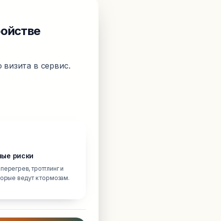
ройстве
 визита в сервис.
ые риски
перегрев, троттлинг и
торые ведут к тормозам.