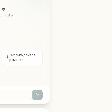
еру
енкой и
Сколько длится
⏱
ремонт?