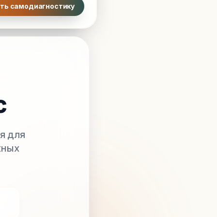
ть самодиагностику
с
я для
жных