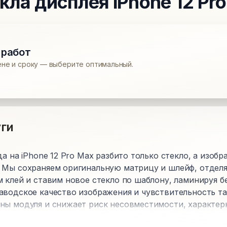
кла дисплея
iPhone 12 Pr
 работ
ене и сроку — выберите оптимальный.
ги
да на iPhone 12 Pro Max разбито только стекло, а изоб
 Мы сохраняем оригинальную матрицу и шлейф, отделя
 клей и ставим новое стекло по шаблону, ламинируя б
аводское качество изображения и чувствительность та
ны модуля и снижает риск несовместимости, характер