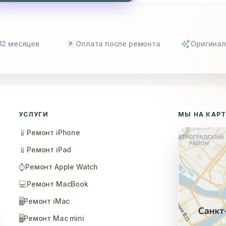
12 месяцев
Оплата после ремонта
Оригинал
P
УСЛУГИ
МЫ НА КАР
📱
Ремонт iPhone
📱
Ремонт iPad
⌚
Ремонт Apple Watch
💻
Ремонт MacBook
🖥️
Ремонт iMac
🖥️
Ремонт Mac mini