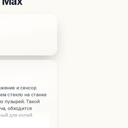
o Max
ражение и сенсор
ем стекло на станке
ез пузырей. Такой
ча, обходится
ный для копий