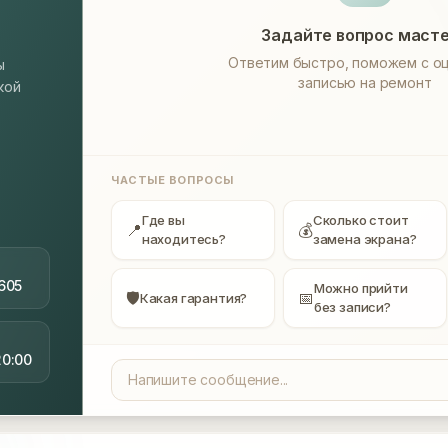
Задайте вопрос маст
Ответим быстро, поможем с оц
ы
записью на ремонт
кой
ЧАСТЫЕ ВОПРОСЫ
Где вы
Сколько стоит
📍
💰
находитесь?
замена экрана?
605
Можно прийти
🛡
📅
Какая гарантия?
без записи?
20:00