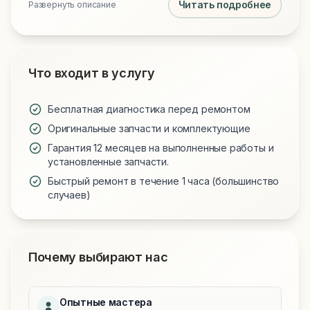
Читать подробнее
Развернуть описание
аккумулятор, снимается динамик, Taptic Engine и
старый шлейф, после чего на его место ставится
новый модуль и восстанавливается герметизация
нижней части корпуса свежим клеевым контуром.
После сборки проверяется зарядка, быстрая
Что входит в услугу
зарядка по USB‑C, передача данных и работа
микрофонов; услуга логично дополняет чистку
Бесплатная диагностика перед ремонтом
шлейфа, когда одной очисткой проблему решить
Оригинальные запчасти и комплектующие
уже нельзя
Гарантия 12 месяцев на выполненные работы и
установленные запчасти.
Быстрый ремонт в течение 1 часа (большинство
случаев)
Почему выбирают нас
Опытные мастера