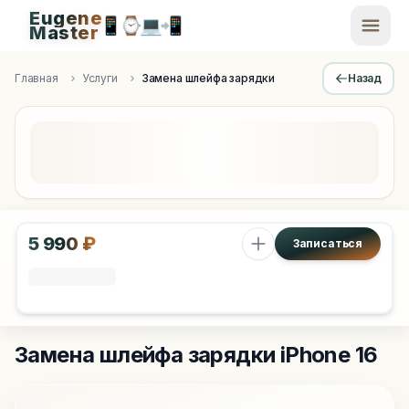
Eugene
📱
⌚
💻
📲
EugeneMaster -
Master
Apple Diagnostics & Engineering Authority in Saint Peters
Главная
Услуги
Замена шлейфа зарядки
Назад
5 990 ₽
Записаться
Замена шлейфа зарядки
iPhone 16