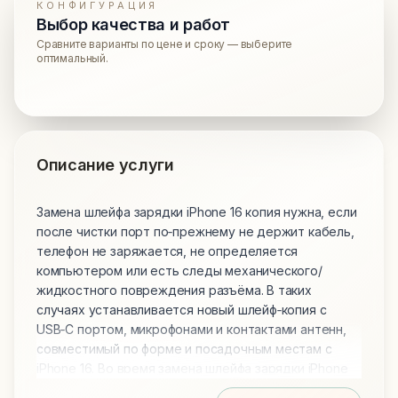
КОНФИГУРАЦИЯ
Выбор качества и работ
Сравните варианты по цене и сроку — выберите
оптимальный.
Описание услуги
Замена шлейфа зарядки iPhone 16 копия нужна, если
после чистки порт по‑прежнему не держит кабель,
телефон не заряжается, не определяется
компьютером или есть следы механического/
жидкостного повреждения разъёма. В таких
случаях устанавливается новый шлейф‑копия с
USB‑C портом, микрофонами и контактами антенн,
совместимый по форме и посадочным местам с
iPhone 16.​​ Во время замена шлейфа зарядки iPhone
16 копия смартфон разбирается, отключается