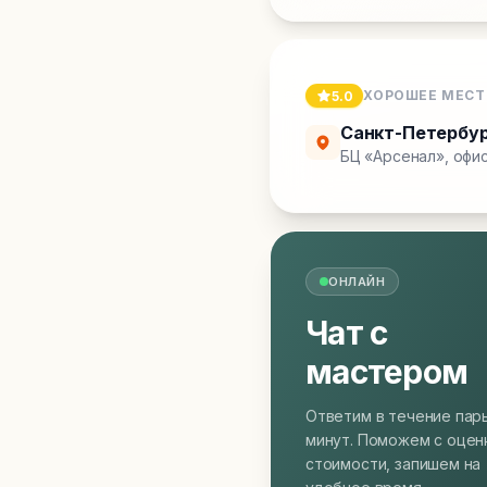
ХОРОШЕЕ МЕСТ
5.0
Санкт-Петербу
БЦ «Арсенал», офис
ОНЛАЙН
Чат с
мастером
Ответим в течение пар
минут. Поможем с оцен
стоимости, запишем на