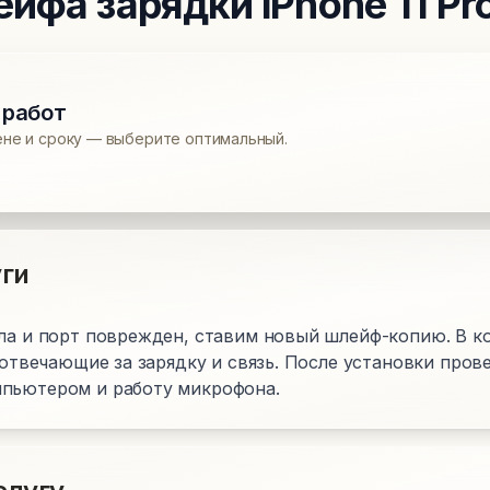
ейфа зарядки
iPhone 11 Pr
 работ
ене и сроку — выберите оптимальный.
ги
гла и порт поврежден, ставим новый шлейф-копию. В к
, отвечающие за зарядку и связь. После установки пров
пьютером и работу микрофона.