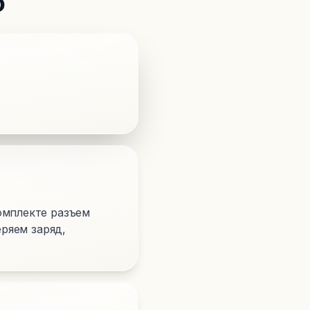
o
омплекте разъем
еряем заряд,