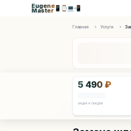
Eugene
Eugen
📱
⌚
💻
📲
Master
Apple Diagnostics & Engineering Authority in S
Главная
Услуги
За
5 490 ₽
акции и скидки