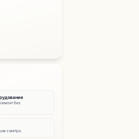
рудование
ремонт без
е
ом с метро.