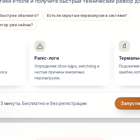
тики iPhone и получите быстрый технический разбор до
 быстрее обычного?
Есть ли скрытые перезапуски в системе?
ятор уже сейчас?
Panic-логи
Термальн
Определим сбои ядра, watchdog и
Подсветим 
носа
частые причины внезапных
ошибки, ко
перезагрузок.
3 минуты. Бесплатно и без регистрации.
Запусти