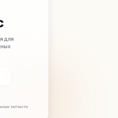
с
я для
жных
ьные запчасти