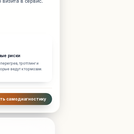
 визита в сервис.
ые риски
перегрев, троттлинг и
торые ведут к тормозам.
ть самодиагностику