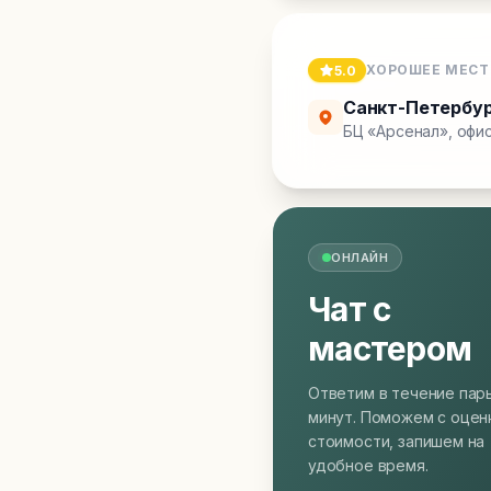
ХОРОШЕЕ МЕСТ
5.0
Санкт-Петербу
БЦ «Арсенал», офис
ОНЛАЙН
Чат с
мастером
Ответим в течение пар
минут. Поможем с оцен
стоимости, запишем на
удобное время.