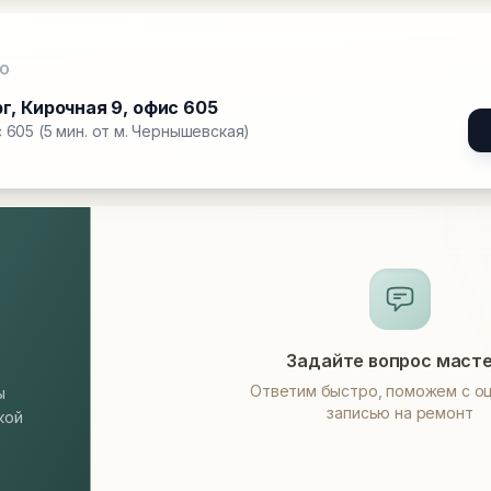
О
рг
,
Кирочная 9, офис 605
 605 (5 мин. от м. Чернышевская)
Задайте вопрос маст
Ответим быстро, поможем с оц
ы
записью на ремонт
кой