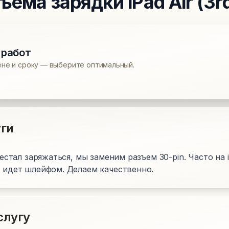
зъема зарядки
iPad Air (3r
 работ
ене и сроку — выберите оптимальный.
ги
ерестал заряжаться, мы заменим разъем 30-pin. Часто на
и идет шлейфом. Делаем качественно.
слугу