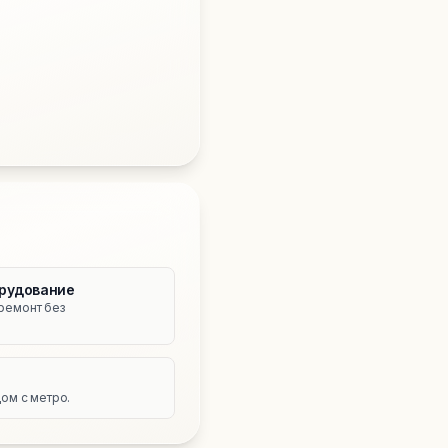
рудование
ремонт без
е
ом с метро.