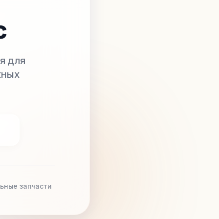
с
я для
жных
ьные запчасти