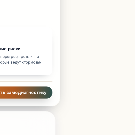
ые риски
перегрев, троттлинг и
торые ведут к тормозам.
ть самодиагностику