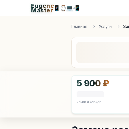
Eugene
Eugen
📱
⌚
💻
📲
Master
Apple Diagnostics & Engineering Authority in S
Главная
Услуги
За
5 900 ₽
акции и скидки