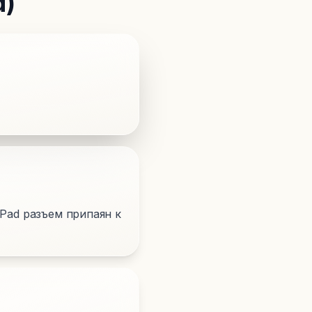
d)
 iPad разъем припаян к