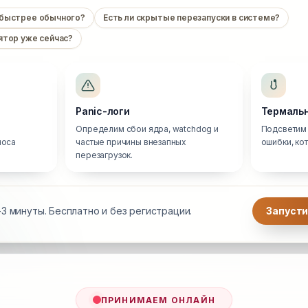
 быстрее обычного?
Есть ли скрытые перезапуски в системе?
ятор уже сейчас?
Panic-логи
Термальн
Определим сбои ядра, watchdog и
Подсветим 
носа
частые причины внезапных
ошибки, ко
перезагрузок.
3 минуты. Бесплатно и без регистрации.
Запусти
ПРИНИМАЕМ ОНЛАЙН