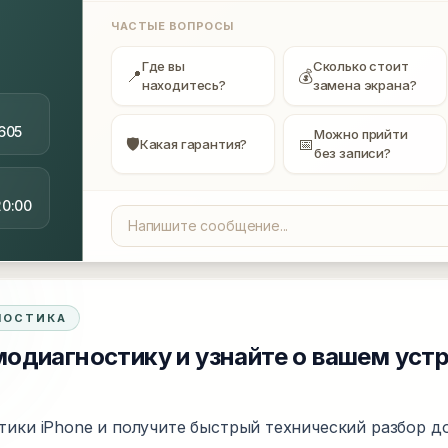
ЧАСТЫЕ ВОПРОСЫ
Где вы
Сколько стоит
📍
💰
находитесь?
замена экрана?
605
Можно прийти
🛡
📅
Какая гарантия?
без записи?
20:00
НОСТИКА
одиагностику и узнайте о вашем уст
тики iPhone и получите быстрый технический разбор до