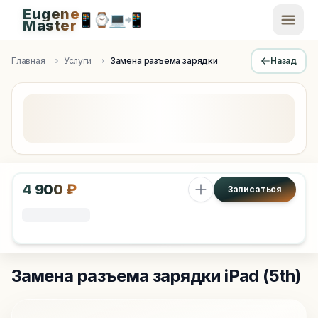
Eugene
📱
⌚
💻
📲
EugeneMaster -
Master
Apple Diagnostics & Engineering Authority in Saint Peters
Главная
Услуги
Замена разъема зарядки
Назад
4 900 ₽
Записаться
Замена разъема зарядки
iPad (5th)