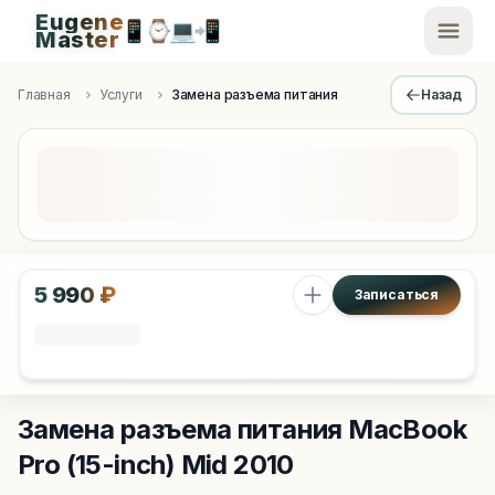
Eugene
📱
⌚
💻
📲
EugeneMaster -
Master
Apple Diagnostics & Engineering Authority in Saint Peters
Главная
Услуги
Замена разъема питания
Назад
5 990 ₽
Записаться
Замена разъема питания
MacBook
Pro (15-inch) Mid 2010