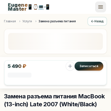
Eugene
📱
⌚
💻
📲
EugeneMaster -
Master
Apple Diagnostics & Engineering Authority in Saint Peters
Главная
Услуги
Замена разъема питания
Назад
5 490 ₽
Записаться
Замена разъема питания
MacBook
(13-inch) Late 2007 (White/Black)