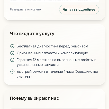
модули, новые аккумуляторы и клавиатуры для
Читать подробнее
Развернуть описание
всех моделей. Обращаясь к нам, вы получаете
технически грамотный подход и надежную работу
вашего устройства.
Что входит в услугу
Бесплатная диагностика перед ремонтом
Оригинальные запчасти и комплектующие
Гарантия 12 месяцев на выполненные работы и
установленные запчасти.
Быстрый ремонт в течение 1 часа (большинство
случаев)
Почему выбирают нас