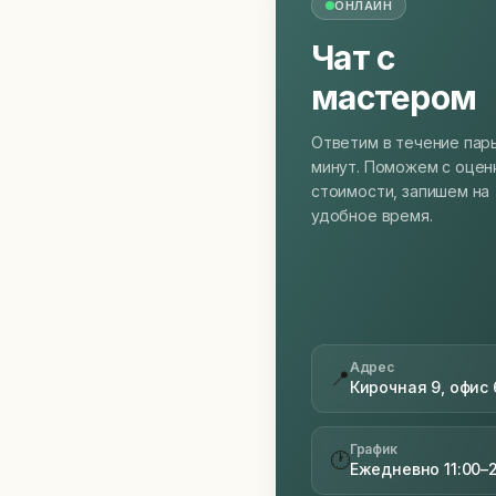
ОНЛАЙН
Чат с
мастером
Ответим в течение пар
минут. Поможем с оцен
стоимости, запишем на
удобное время.
Адрес
📍
Кирочная 9, офис 
График
🕐
Ежедневно 11:00–