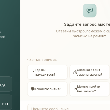
Задайте вопрос маст
Ответим быстро, поможем с оц
ы
записью на ремонт
кой
ЧАСТЫЕ ВОПРОСЫ
Где вы
Сколько стоит
📍
💰
находитесь?
замена экрана?
605
Можно прийти
🛡
📅
Какая гарантия?
без записи?
20:00