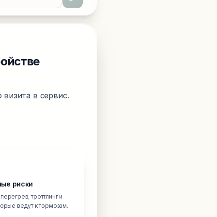
ройстве
 визита в сервис.
ые риски
перегрев, троттлинг и
торые ведут к тормозам.