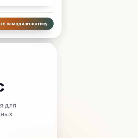
ть самодиагностику
с
я для
жных