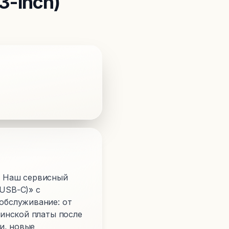
3-inch)
)? Наш сервисный
 USB-C)» с
обслуживание: от
инской платы после
и, новые