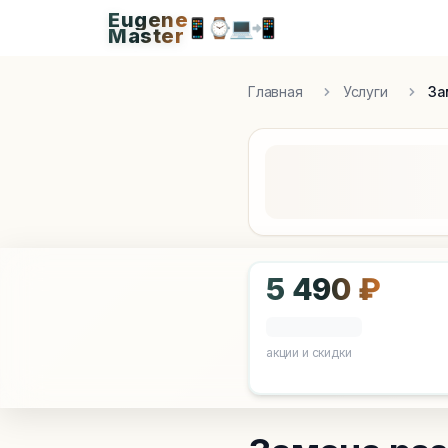
Eugene
Eugen
📱
⌚
💻
📲
Master
Apple Diagnostics & Engineering Authority in S
Главная
Услуги
За
5 490 ₽
акции и скидки