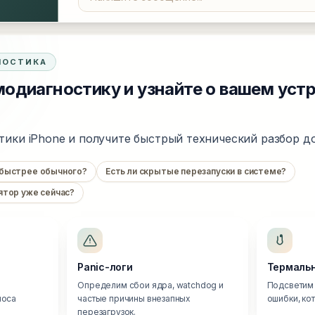
НОСТИКА
одиагностику и узнайте о вашем уст
тики iPhone и получите быстрый технический разбор до
 быстрее обычного?
Есть ли скрытые перезапуски в системе?
ятор уже сейчас?
Panic-логи
Термальн
Определим сбои ядра, watchdog и
Подсветим 
носа
частые причины внезапных
ошибки, ко
перезагрузок.