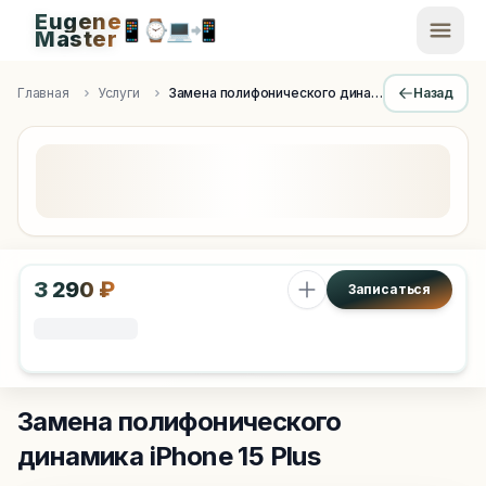
Eugene
📱
⌚
💻
📲
EugeneMaster -
Master
Apple Diagnostics & Engineering Authority in Saint Peters
Главная
Услуги
Замена полифонического динамика
Назад
3 290 ₽
Записаться
Замена полифонического
динамика
iPhone 15 Plus