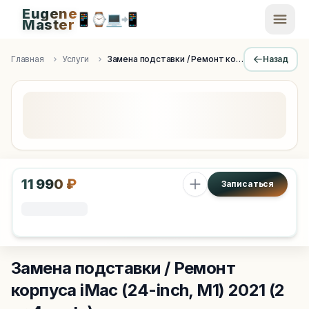
Eugene
📱
⌚
💻
📲
EugeneMaster -
Master
Apple Diagnostics & Engineering Authority in Saint Peters
Главная
Услуги
Замена подставки / Ремонт корпуса
Назад
11 990 ₽
Записаться
Замена подставки / Ремонт
корпуса
iMac (24-inch, M1) 2021 (2