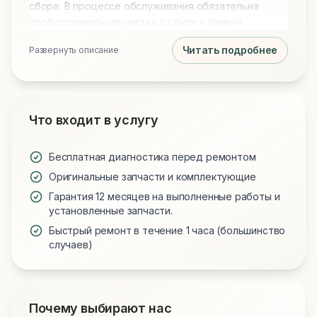
сборе. В процессе обслуживания обязательна
профессиональная чистка от пыли и замена
термопасты на Arctic MX-4 или MX-6 для
Читать подробнее
Развернуть описание
идеального охлаждения. Мы используем только
проверенные запчасти и предоставляем гарантию
на все виды работ.
Что входит в услугу
Бесплатная диагностика перед ремонтом
Оригинальные запчасти и комплектующие
Гарантия 12 месяцев на выполненные работы и
установленные запчасти.
Быстрый ремонт в течение 1 часа (большинство
случаев)
Почему выбирают нас