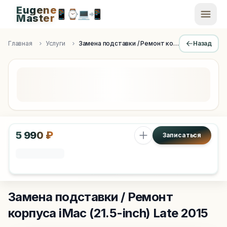
Eugene
📱
⌚
💻
📲
EugeneMaster -
Master
Apple Diagnostics & Engineering Authority in Saint Peters
Главная
Услуги
Замена подставки / Ремонт корпуса
Назад
5 990 ₽
Записаться
Замена подставки / Ремонт
корпуса
iMac (21.5-inch) Late 2015