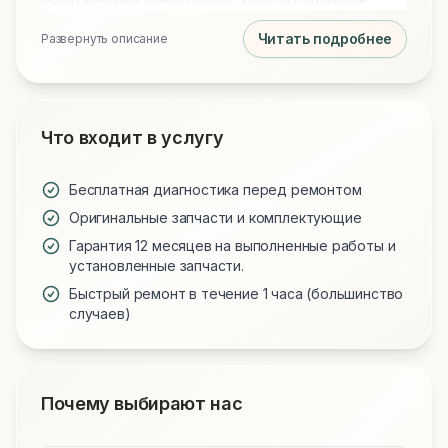
чистка от пыли и замена термопасты на Arctic MX-4
Читать подробнее
Развернуть описание
или MX-6 для идеального охлаждения. Мы
используем только проверенные запчасти и
предоставляем гарантию на все виды работ.
Что входит в услугу
Бесплатная диагностика перед ремонтом
Оригинальные запчасти и комплектующие
Гарантия 12 месяцев на выполненные работы и
установленные запчасти.
Быстрый ремонт в течение 1 часа (большинство
случаев)
Почему выбирают нас