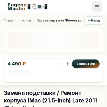
Eugene
📱
⌚
💻
📲
EugeneMaster -
Master
Apple Diagnostics & Engineering Authority in Saint Peters
Главная
Услуги
Замена подставки / Ремонт корпуса
Назад
4 490 ₽
Записаться
Замена подставки / Ремонт
корпуса
iMac (21.5-inch) Late 2011