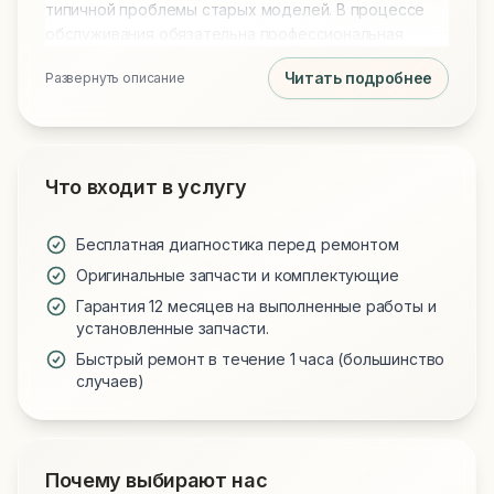
типичной проблемы старых моделей. В процессе
обслуживания обязательна профессиональная
чистка от пыли и замена термопасты на Arctic MX-4
Читать подробнее
Развернуть описание
или MX-6 для идеального охлаждения. Мы
используем только проверенные запчасти и
предоставляем гарантию на все виды работ.
Что входит в услугу
Бесплатная диагностика перед ремонтом
Оригинальные запчасти и комплектующие
Гарантия 12 месяцев на выполненные работы и
установленные запчасти.
Быстрый ремонт в течение 1 часа (большинство
случаев)
Почему выбирают нас