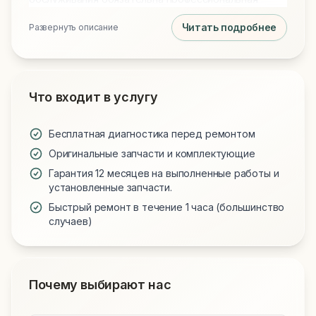
чистка от пыли и замена термопасты на Arctic MX-4
Читать подробнее
Развернуть описание
или MX-6 для идеального охлаждения. Мы
используем только проверенные запчасти и
предоставляем гарантию на все виды работ.
Что входит в услугу
Бесплатная диагностика перед ремонтом
Оригинальные запчасти и комплектующие
Гарантия 12 месяцев на выполненные работы и
установленные запчасти.
Быстрый ремонт в течение 1 часа (большинство
случаев)
Почему выбирают нас