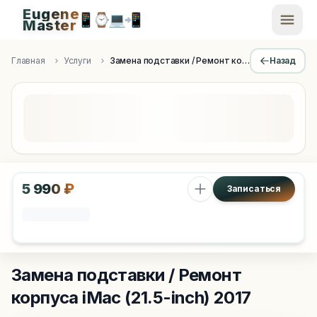
Eugene
📱
⌚
💻
📲
EugeneMaster -
Master
Apple Diagnostics & Engineering Authority in Saint Peters
Главная
Услуги
Замена подставки / Ремонт корпуса
Назад
5 990 ₽
Записаться
Замена подставки / Ремонт
корпуса
iMac (21.5-inch) 2017