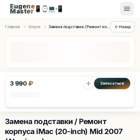
Eugene
📱
⌚
💻
📲
EugeneMaster -
Master
Apple Diagnostics & Engineering Authority in Saint Peters
Главная
Услуги
Замена подставки / Ремонт корпуса
Назад
3 990 ₽
Записаться
Замена подставки / Ремонт
корпуса
iMac (20-inch) Mid 2007