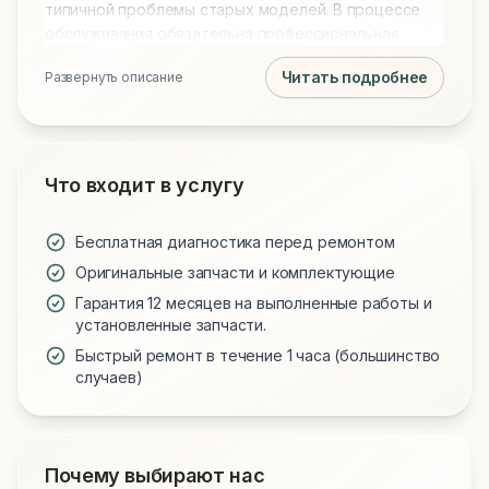
типичной проблемы старых моделей. В процессе
обслуживания обязательна профессиональная
чистка от пыли и замена термопасты на Arctic MX-4
Читать подробнее
Развернуть описание
или MX-6 для идеального охлаждения. Мы
используем только проверенные запчасти и
предоставляем гарантию на все виды работ.
Что входит в услугу
Бесплатная диагностика перед ремонтом
Оригинальные запчасти и комплектующие
Гарантия 12 месяцев на выполненные работы и
установленные запчасти.
Быстрый ремонт в течение 1 часа (большинство
случаев)
Почему выбирают нас