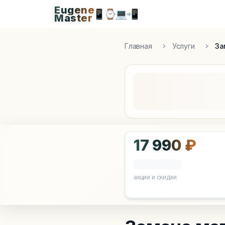
Eugene
Eugen
📱
⌚
💻
📲
Master
Apple Diagnostics & Engineering Authority in S
Главная
Услуги
За
17 990 ₽
акции и скидки