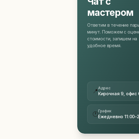
Чат с
мастером
Ответим в течение пар
минут. Поможем с оцен
стоимости, запишем на
удобное время.
Адрес
📍
Кирочная 9, офис 
График
🕐
Ежедневно 11:00–