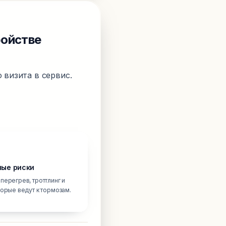
ройстве
 визита в сервис.
ые риски
перегрев, троттлинг и
торые ведут к тормозам.