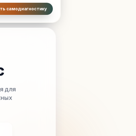
ть самодиагностику
с
я для
жных