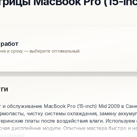
трицы
MacBook Pro (15-inc
 работ
ене и сроку — выберите оптимальный.
ги
и обслуживание MacBook Pro (15-inch) Mid 2009 в Сан
рмопасты, чистку системы охлаждения, замену аккумул
еринские платы после воздействия влаги. Используем
чая дисплейные модули. Опытные мастера быстро и н
цы (экран).