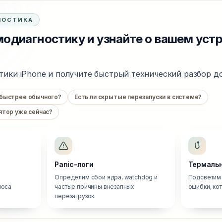
НОСТИКА
одиагностику и узнайте о вашем уст
тики iPhone и получите быстрый технический разбор до
 быстрее обычного?
Есть ли скрытые перезапуски в системе?
ятор уже сейчас?
Panic-логи
Термальн
Определим сбои ядра, watchdog и
Подсветим 
носа
частые причины внезапных
ошибки, ко
перезагрузок.