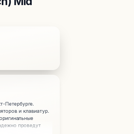
h) Mid
кт-Петербурге.
яторов и клавиатур.
 оригинальные
адежно проведут