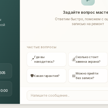
Задайте вопрос маст
Ответим быстро, поможем с оц
ы
записью на ремонт
кой
ЧАСТЫЕ ВОПРОСЫ
Где вы
Сколько стоит
📍
💰
находитесь?
замена экрана?
605
Можно прийти
🛡
📅
Какая гарантия?
без записи?
20:00