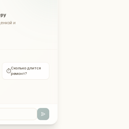
еру
енкой и
Сколько длится
⏱
ремонт?