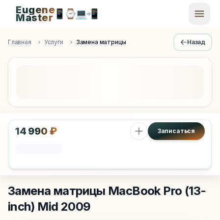
Eugene
📱
⌚
💻
📲
EugeneMaster -
Master
Apple Diagnostics & Engineering Authority in Saint Peters
Главная
Услуги
Замена матрицы
Назад
14 990 ₽
Записаться
Замена матрицы
MacBook Pro (13-
inch) Mid 2009