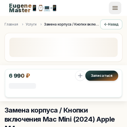
Eugene
📱
⌚
💻
📲
EugeneMaster -
Master
Apple Diagnostics & Engineering Authority in Saint Peters
Главная
Услуги
Замена корпуса / Кнопки включения
Назад
6 990 ₽
Записаться
Замена корпуса / Кнопки
включения
Mac Mini (2024) Apple