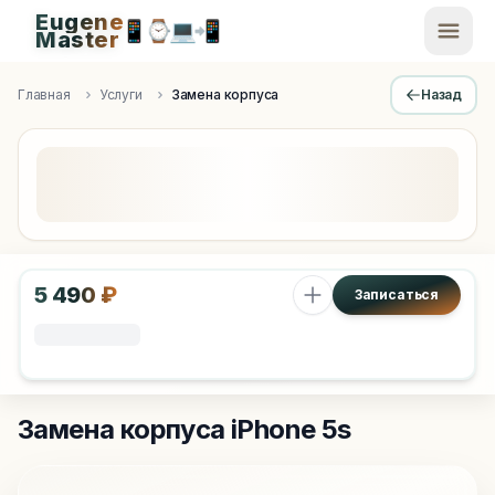
Eugene
📱
⌚
💻
📲
EugeneMaster -
Master
Apple Diagnostics & Engineering Authority in Saint Peters
Главная
Услуги
Замена корпуса
Назад
5 490 ₽
Записаться
Замена корпуса
iPhone 5s