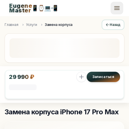
Eugene
📱
⌚
💻
📲
EugeneMaster -
Master
Apple Diagnostics & Engineering Authority in Saint Peters
Главная
Услуги
Замена корпуса
Назад
29 990 ₽
Записаться
Замена корпуса
iPhone 17 Pro Max