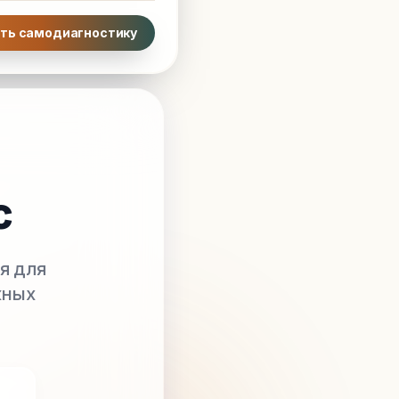
ть самодиагностику
с
я для
жных