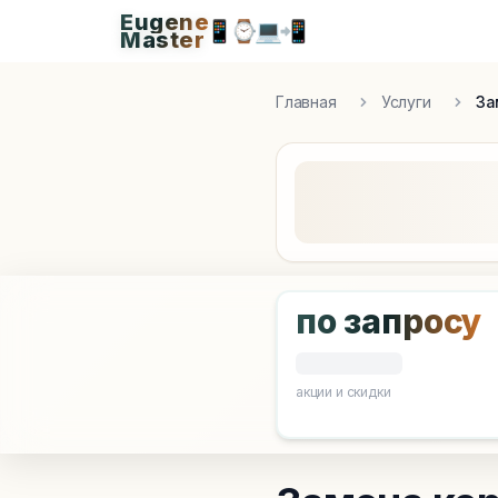
Eugene
Eugen
📱
⌚
💻
📲
Master
Apple Diagnostics & Engineering Authority in S
Главная
Услуги
За
по запросу
акции и скидки