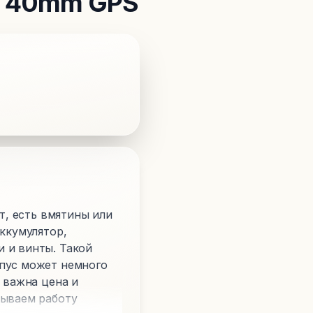
 4 40mm GPS
т, есть вмятины или
аккумулятор,
 и винты. Такой
рпус может немного
 важна цена и
тываем работу