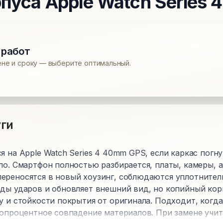
рпуса
Apple Watch Series
 работ
ене и сроку — выберите оптимальный.
ги
я на Apple Watch Series 4 40mm GPS, если каркас погну
ло. Смартфон полностью разбирается, платы, камеры, 
ереносятся в новый хоузинг, соблюдаются уплотнители
еды ударов и обновляет внешний вид, но копийный ко
у и стойкости покрытия от оригинала. Подходит, когда
стопроцентное совпадение материалов. При замене учи