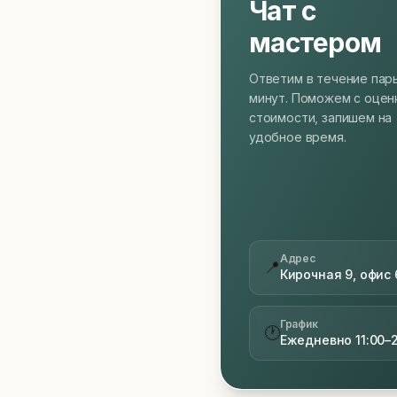
Чат с
мастером
Ответим в течение пар
минут. Поможем с оцен
стоимости, запишем на
удобное время.
Адрес
📍
Кирочная 9, офис 
График
🕐
Ежедневно 11:00–