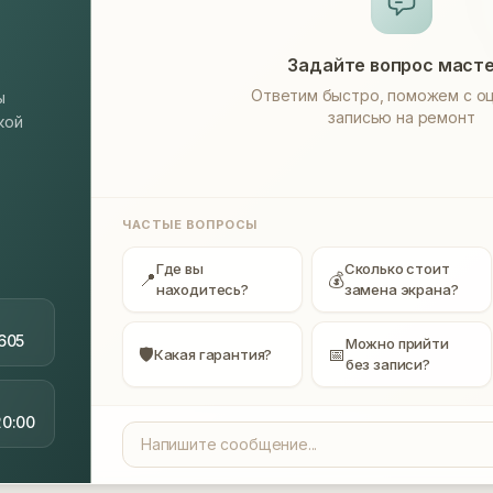
Задайте вопрос маст
Ответим быстро, поможем с оц
ы
записью на ремонт
кой
ЧАСТЫЕ ВОПРОСЫ
Где вы
Сколько стоит
📍
💰
находитесь?
замена экрана?
605
Можно прийти
🛡
📅
Какая гарантия?
без записи?
20:00