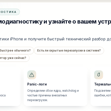
НОСТИКА
одиагностику и узнайте о вашем уст
тики iPhone и получите быстрый технический разбор до
 быстрее обычного?
Есть ли скрытые перезапуски в системе?
ятор уже сейчас?
Panic-логи
Термальн
Определим сбои ядра, watchdog и
Подсветим 
носа
частые причины внезапных
ошибки, ко
перезагрузок.