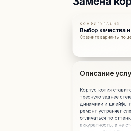
Замена ко
КОНФИГУРАЦИЯ
Выбор качества и
Сравните варианты по ц
Описание услу
Корпус‑копия ставитс
треснуло заднее стек
динамики и шлейфы п
ремонт устраняет сл
отличаться по оттенк
аккуратность, а не 