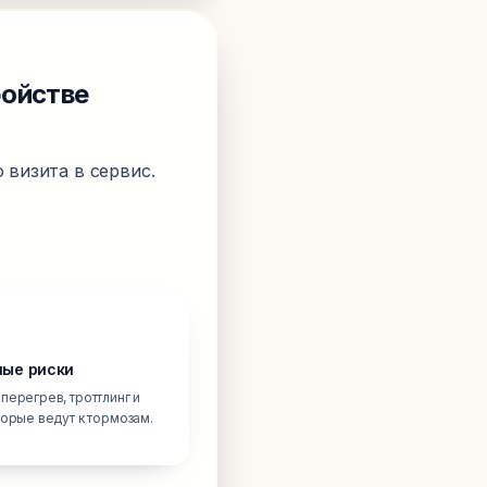
ройстве
 визита в сервис.
ые риски
перегрев, троттлинг и
торые ведут к тормозам.