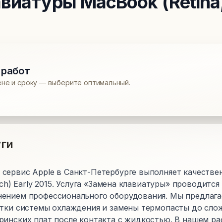
авиатуры
MacBook (Retina,
 работ
ене и сроку — выберите оптимальный.
ги
сервис Apple в Санкт-Петербурге выполняет качестве
inch) Early 2015. Услуга «Замена клавиатуры» проводитс
ением профессионального оборудования. Мы предлаг
стки системы охлаждения и замены термопасты до сло
ринских плат после контакта с жидкостью. В нашем р