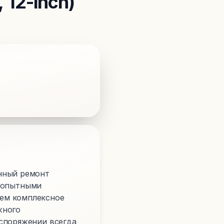
 12-inch)
нный ремонт
я опытными
аем комплексное
жного
аспоряжении всегда