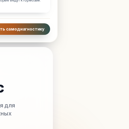
торые ведут к тормозам.
ть самодиагностику
с
я для
жных