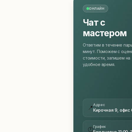
ОНЛАЙН
Чат с
мастером
Ответим в течение пар
минут. Поможем с оцен
стоимости, запишем на
удобное время.
Адрес
📍
Кирочная 9, офис 
График
🕐
Ежедневно 11:00–