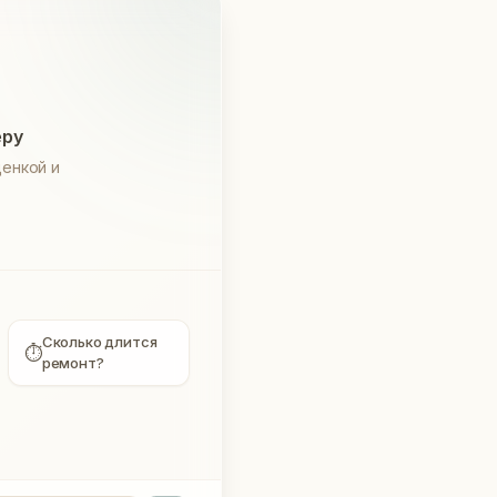
еру
енкой и
Сколько длится
⏱
ремонт?