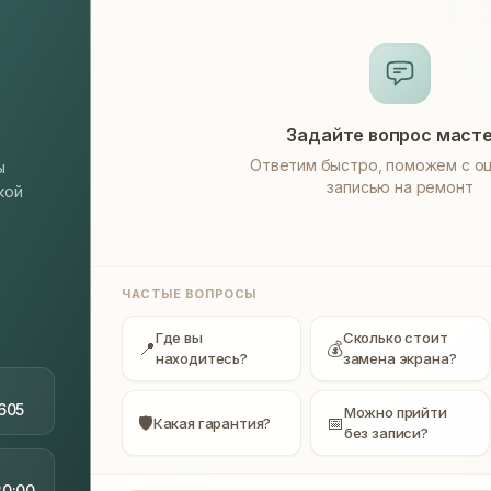
Задайте вопрос маст
Ответим быстро, поможем с оц
ы
записью на ремонт
кой
ЧАСТЫЕ ВОПРОСЫ
Где вы
Сколько стоит
📍
💰
находитесь?
замена экрана?
605
Можно прийти
🛡
📅
Какая гарантия?
без записи?
20:00