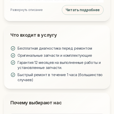
нашем распоряжении всегда есть оригинальные
Читать подробнее
Развернуть описание
дисплейные модули, новые аккумуляторы и
клавиатуры. Предоставляем официальную
гарантию на все запчасти и выполненные работы.
Что входит в услугу
Бесплатная диагностика перед ремонтом
Оригинальные запчасти и комплектующие
Гарантия 12 месяцев на выполненные работы и
установленные запчасти.
Быстрый ремонт в течение 1 часа (большинство
случаев)
Почему выбирают нас