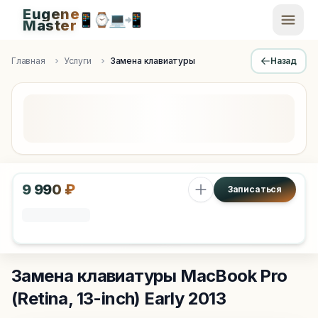
Eugene
📱
⌚
💻
📲
EugeneMaster -
Master
Apple Diagnostics & Engineering Authority in Saint Peters
Главная
Услуги
Замена клавиатуры
Назад
9 990 ₽
Записаться
Замена клавиатуры
MacBook Pro
(Retina, 13-inch) Early 2013