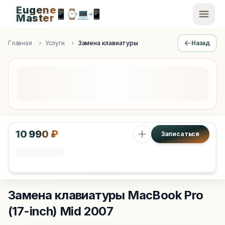
Eugene
📱
⌚
💻
📲
EugeneMaster -
Master
Apple Diagnostics & Engineering Authority in Saint Peters
Главная
Услуги
Замена клавиатуры
Назад
10 990 ₽
Записаться
Замена клавиатуры
MacBook Pro
(17-inch) Mid 2007