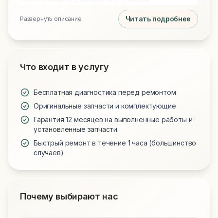
распоряжении всегда есть оригинальные
Читать подробнее
Развернуть описание
дисплейные модули, новые аккумуляторы и
клавиатуры. Предоставляем официальную
гарантию на все запчасти и выполненные работы.
Что входит в услугу
Бесплатная диагностика перед ремонтом
Оригинальные запчасти и комплектующие
Гарантия 12 месяцев на выполненные работы и
установленные запчасти.
Быстрый ремонт в течение 1 часа (большинство
случаев)
Почему выбирают нас