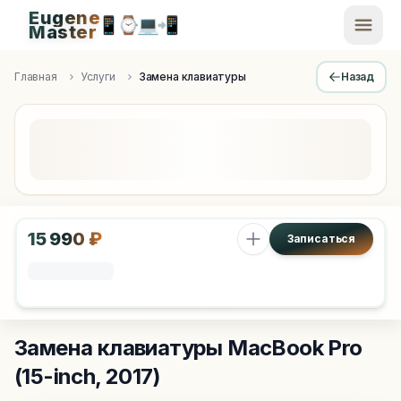
Eugene
📱
⌚
💻
📲
EugeneMaster -
Master
Apple Diagnostics & Engineering Authority in Saint Peters
Главная
Услуги
Замена клавиатуры
Назад
15 990 ₽
Записаться
Замена клавиатуры
MacBook Pro
(15-inch, 2017)