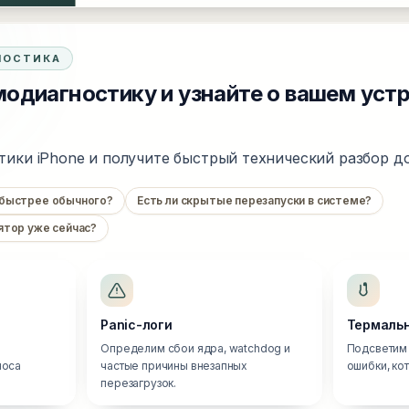
НОСТИКА
одиагностику и узнайте о вашем уст
тики iPhone и получите быстрый технический разбор до
 быстрее обычного?
Есть ли скрытые перезапуски в системе?
ятор уже сейчас?
Panic-логи
Термальн
Определим сбои ядра, watchdog и
Подсветим 
носа
частые причины внезапных
ошибки, ко
перезагрузок.