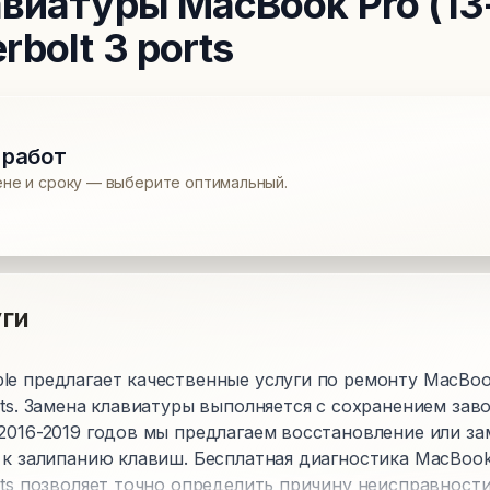
авиатуры
MacBook Pro (13-
bolt 3 ports
 работ
ене и сроку — выберите оптимальный.
ги
e предлагает качественные услуги по ремонту MacBook 
rts. Замена клавиатуры выполняется с сохранением зав
 2016-2019 годов мы предлагаем восстановление или з
 к залипанию клавиш. Бесплатная диагностика MacBook P
rts позволяет точно определить причину неисправност