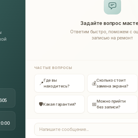
Задайте вопрос маст
Ответим быстро, поможем с оц
ы
записью на ремонт
кой
ЧАСТЫЕ ВОПРОСЫ
Где вы
Сколько стоит
📍
💰
находитесь?
замена экрана?
605
Можно прийти
🛡
📅
Какая гарантия?
без записи?
20:00