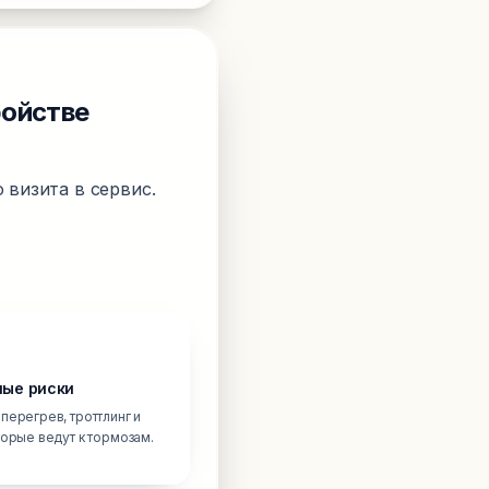
ройстве
 визита в сервис.
ые риски
перегрев, троттлинг и
торые ведут к тормозам.