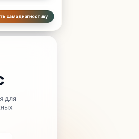
ть самодиагностику
с
я для
жных