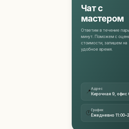
Чат с
мастером
Ответим в течение пар
минут. Поможем с оцен
стоимости, запишем на
удобное время.
Адрес
📍
Кирочная 9, офис 
График
🕐
Ежедневно 11:00–