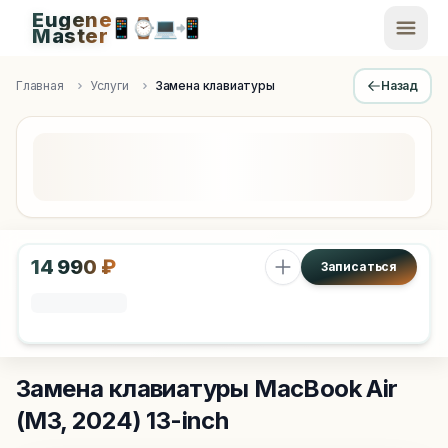
Eugene
📱
⌚
💻
📲
EugeneMaster -
Master
Apple Diagnostics & Engineering Authority in Saint Peters
Главная
Услуги
Замена клавиатуры
Назад
14 990 ₽
Записаться
Замена клавиатуры
MacBook Air
(M3, 2024) 13-inch