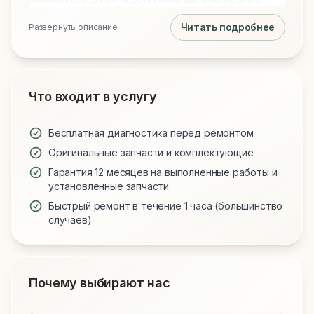
модули, новые аккумуляторы и клавиатуры для
Читать подробнее
Развернуть описание
всех моделей. Обращаясь к нам, вы получаете
технически грамотный подход и надежную работу
вашего устройства.
Что входит в услугу
Бесплатная диагностика перед ремонтом
Оригинальные запчасти и комплектующие
Гарантия 12 месяцев на выполненные работы и
установленные запчасти.
Быстрый ремонт в течение 1 часа (большинство
случаев)
Почему выбирают нас