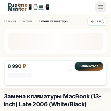
Eugene
📱
⌚
💻
📲
EugeneMaster -
Master
Apple Diagnostics & Engineering Authority in Saint Peters
Главная
Услуги
Замена клавиатуры
Назад
8 990 ₽
Записаться
Замена клавиатуры
MacBook (13-
inch) Late 2006 (White/Black)