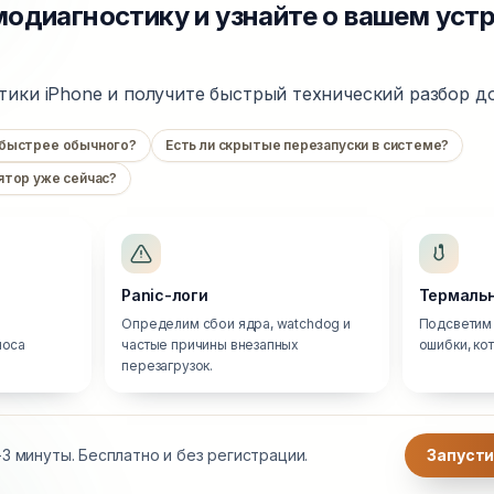
одиагностику и узнайте о вашем уст
тики iPhone и получите быстрый технический разбор до
 быстрее обычного?
Есть ли скрытые перезапуски в системе?
ятор уже сейчас?
Panic-логи
Термальн
Определим сбои ядра, watchdog и
Подсветим 
носа
частые причины внезапных
ошибки, ко
перезагрузок.
3 минуты. Бесплатно и без регистрации.
Запусти