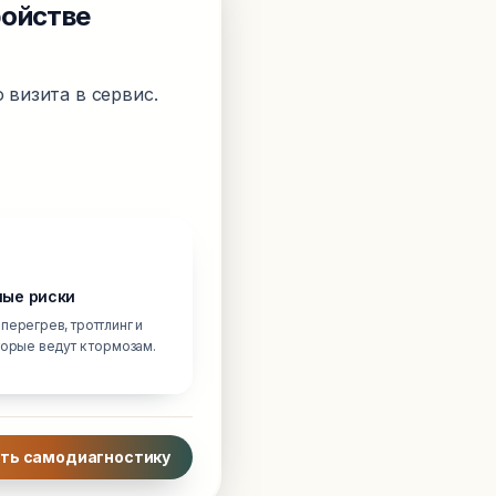
ройстве
 визита в сервис.
ые риски
перегрев, троттлинг и
торые ведут к тормозам.
ть самодиагностику