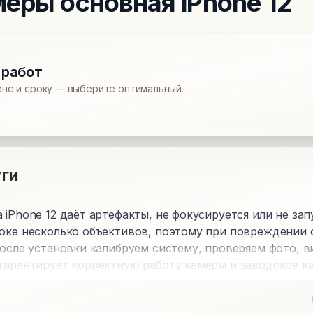
меры основная
iPhone 12
 работ
ене и сроку — выберите оптимальный.
ги
 iPhone 12 даёт артефакты, не фокусируется или не зап
локе несколько объективов, поэтому при повреждении 
После установки калибруем систему, проверяем фото, 
 гарантирует корректную работу камеры и заводское к