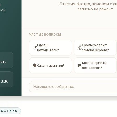
Ответим быстро, поможем с оц
ы
записью на ремонт
кой
ЧАСТЫЕ ВОПРОСЫ
Где вы
Сколько стоит
📍
💰
находитесь?
замена экрана?
605
Можно прийти
🛡
📅
Какая гарантия?
без записи?
20:00
НОСТИКА