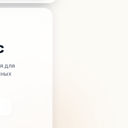
с
я для
жных